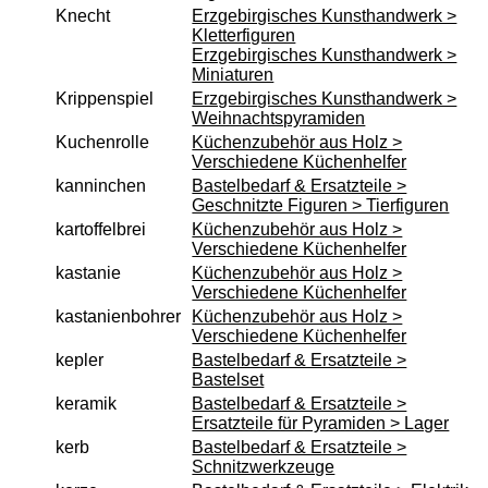
Accessoires und Merchandising
Knecht
Erzgebirgisches Kunsthandwerk >
Kletterfiguren
Erzgebirgisches Kunsthandwerk >
Service
Miniaturen
Datenschutz
Krippenspiel
Erzgebirgisches Kunsthandwerk >
Weihnachtspyramiden
Montageanleitungen
Kuchenrolle
Küchenzubehör aus Holz >
Newsletter
Verschiedene Küchenhelfer
kanninchen
Bastelbedarf & Ersatzteile >
Warenkorb
Geschnitzte Figuren > Tierfiguren
Zahlung
kartoffelbrei
Küchenzubehör aus Holz >
Verschiedene Küchenhelfer
Versand
kastanie
Küchenzubehör aus Holz >
Lieferzeit
Verschiedene Küchenhelfer
kastanienbohrer
Küchenzubehör aus Holz >
AGB
Verschiedene Küchenhelfer
Widerrufsbelehrung
kepler
Bastelbedarf & Ersatzteile >
Bastelset
Produktindex
keramik
Bastelbedarf & Ersatzteile >
Suchfunktion
Ersatzteile für Pyramiden > Lager
kerb
Bastelbedarf & Ersatzteile >
Impressum
Schnitzwerkzeuge
Kontakt