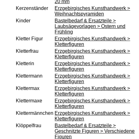
20 mm
Erzgebirgisches Kunsthandwerk
Kerzenständer
Erzgebirgisches Kunsthandwerk >
Weihnachtspyramiden
Dekoration Ostern & Frühling
Kinder
Bastelbedarf & Ersatzteile >
Kletterfiguren
Laubsägevorlagen > Ostern und
Frühling
Miniaturen
Kletter Figur
Erzgebirgisches Kunsthandwerk >
Weihnachtspyramiden
Kletterfiguren
Kletterfrau
Erzgebirgisches Kunsthandwerk >
Küchenzubehör aus Holz
Kletterfiguren
Kletterin
Erzgebirgisches Kunsthandwerk >
Holz Kochlöffel
Kletterfiguren
Holz Quirl
Klettermann
Erzgebirgisches Kunsthandwerk >
Kletterfiguren
Holz Pfannenwender
Klettermax
Erzgebirgisches Kunsthandwerk >
Holz Grillzange & Grillschere
Kletterfiguren
Klettermaxe
Erzgebirgisches Kunsthandwerk >
Holz Dosierlöffel
Kletterfiguren
Holz Teller & Schalen
Klettermännchen
Erzgebirgisches Kunsthandwerk >
Kletterfiguren
Bürsten & Pinsel
Klöppelfrau
Bastelbedarf & Ersatzteile >
Verschiedene Küchenhelfer
Geschnitzte Figuren > Verschiedene
Figuren