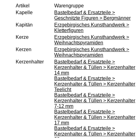
Holz-Kleinteile
Artikel
Warengruppe
Kerzenhalter & Tüllen
Kapelle
Bastelbedarf & Ersatzteile >
Geschnitzte Figuren > Bergmänner
Klebstoff
Kapitän
Erzgebirgisches Kunsthandwerk >
Laubsäge und Zubehör
Kletterfiguren
Kerze
Erzgebirgisches Kunsthandwerk >
Laubsägevorlagen
Weihnachtspyramiden
Puppenhaus
Kerzen
Erzgebirgisches Kunsthandwerk >
Weihnachtspyramiden
Räucherkerzen
Kerzenhalter
Bastelbedarf & Ersatzteile >
Schnitzwerkzeuge
Kerzenhalter & Tüllen > Kerzenhalter
14 mm
Sockelbrettchen & Baumscheiben
Bastelbedarf & Ersatzteile >
Spanschachtel
Kerzenhalter & Tüllen > Kerzenhalter
Teelicht
Sperrholz
Bastelbedarf & Ersatzteile >
Kerzenhalter & Tüllen > Kerzenhalter
Spielwerke
7-12 mm
Unterbänke für Schwibbogen
Bastelbedarf & Ersatzteile >
Kerzenhalter & Tüllen > Kerzenhalter
Verschiedenes
17 mm
Bastelbedarf & Ersatzteile >
Wachskerzen
Kerzenhalter & Tüllen > Kerzenhalter