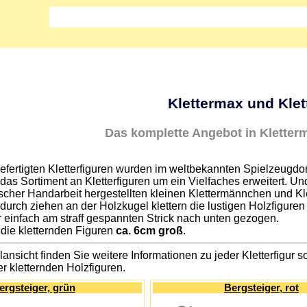
Klettermax und Klet
Das komplette Angebot in Kletterm
fertigten Kletterfiguren wurden im weltbekannten Spielzeugdorf 
das Sortiment an Kletterfiguren um ein Vielfaches erweitert. Und
ischer Handarbeit hergestellten kleinen Klettermännchen und Kle
 durch ziehen an der Holzkugel klettern die lustigen Holzfigur
ur einfach am straff gespannten Strick nach unten gezogen.
 die kletternden Figuren
ca. 6cm groß
.
lansicht finden Sie weitere Informationen zu jeder Kletterfigur
r kletternden Holzfiguren.
ergsteiger, grün
Bergsteiger, rot