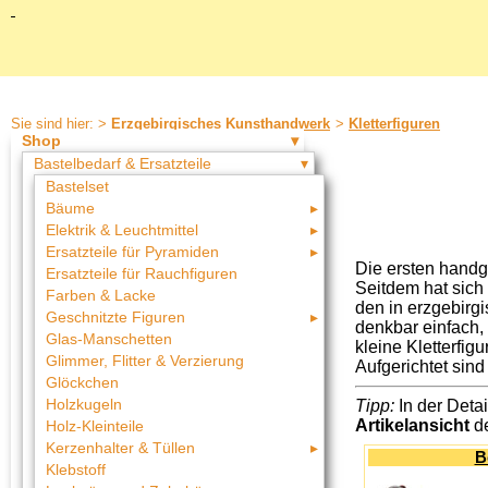
Sie sind hier: >
Erzgebirgisches Kunsthandwerk
>
Kletterfiguren
Shop
Bastelbedarf & Ersatzteile
Bastelset
Bäume
Elektrik & Leuchtmittel
Ersatzteile für Pyramiden
Die ersten handge
Ersatzteile für Rauchfiguren
Seitdem hat sich 
Farben & Lacke
den in erzgebirg
Geschnitzte Figuren
denkbar einfach,
Glas-Manschetten
kleine Kletterfig
Glimmer, Flitter & Verzierung
Aufgerichtet sind
Glöckchen
Holzkugeln
Tipp:
In der Detai
Artikelansicht
de
Holz-Kleinteile
Kerzenhalter & Tüllen
B
Klebstoff