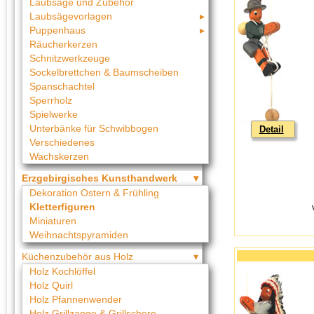
Laubsäge und Zubehör
Laubsägevorlagen
Puppenhaus
Räucherkerzen
Schnitzwerkzeuge
Sockelbrettchen & Baumscheiben
Spanschachtel
Sperrholz
Spielwerke
Unterbänke für Schwibbogen
Detail
Verschiedenes
Wachskerzen
Erzgebirgisches Kunsthandwerk
Dekoration Ostern & Frühling
Kletterfiguren
Miniaturen
Weihnachtspyramiden
Küchenzubehör aus Holz
Holz Kochlöffel
Holz Quirl
Holz Pfannenwender
Holz Grillzange & Grillschere