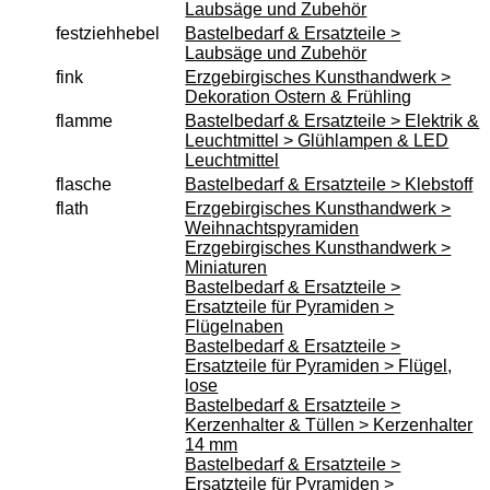
Laubsäge und Zubehör
Accessoires und Merchandising
festziehhebel
Bastelbedarf & Ersatzteile >
Laubsäge und Zubehör
Service
fink
Erzgebirgisches Kunsthandwerk >
Datenschutz
Dekoration Ostern & Frühling
flamme
Bastelbedarf & Ersatzteile > Elektrik &
Montageanleitungen
Leuchtmittel > Glühlampen & LED
Newsletter
Leuchtmittel
flasche
Bastelbedarf & Ersatzteile > Klebstoff
Warenkorb
flath
Erzgebirgisches Kunsthandwerk >
Zahlung
Weihnachtspyramiden
Erzgebirgisches Kunsthandwerk >
Versand
Miniaturen
Lieferzeit
Bastelbedarf & Ersatzteile >
Ersatzteile für Pyramiden >
AGB
Flügelnaben
Bastelbedarf & Ersatzteile >
Widerrufsbelehrung
Ersatzteile für Pyramiden > Flügel,
Produktindex
lose
Bastelbedarf & Ersatzteile >
Suchfunktion
Kerzenhalter & Tüllen > Kerzenhalter
14 mm
Impressum
Bastelbedarf & Ersatzteile >
Kontakt
Ersatzteile für Pyramiden >