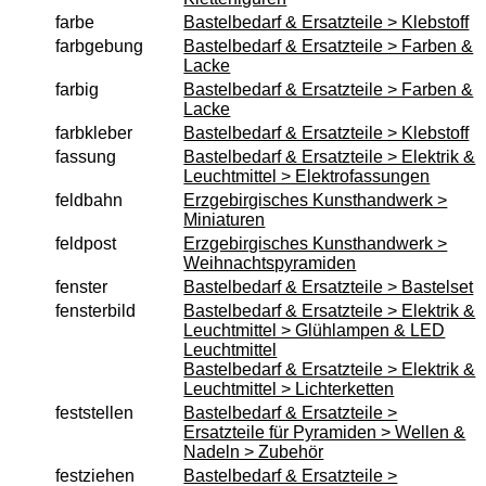
Erzgebirgisches Kunsthandwerk
farbe
Bastelbedarf & Ersatzteile > Klebstoff
farbgebung
Bastelbedarf & Ersatzteile > Farben &
Dekoration Ostern & Frühling
Lacke
Kletterfiguren
farbig
Bastelbedarf & Ersatzteile > Farben &
Lacke
Miniaturen
farbkleber
Bastelbedarf & Ersatzteile > Klebstoff
Weihnachtspyramiden
fassung
Bastelbedarf & Ersatzteile > Elektrik &
Leuchtmittel > Elektrofassungen
Küchenzubehör aus Holz
feldbahn
Erzgebirgisches Kunsthandwerk >
Miniaturen
Holz Kochlöffel
feldpost
Erzgebirgisches Kunsthandwerk >
Holz Quirl
Weihnachtspyramiden
fenster
Bastelbedarf & Ersatzteile > Bastelset
Holz Pfannenwender
fensterbild
Bastelbedarf & Ersatzteile > Elektrik &
Holz Grillzange & Grillschere
Leuchtmittel > Glühlampen & LED
Leuchtmittel
Holz Dosierlöffel
Bastelbedarf & Ersatzteile > Elektrik &
Holz Teller & Schalen
Leuchtmittel > Lichterketten
feststellen
Bastelbedarf & Ersatzteile >
Bürsten & Pinsel
Ersatzteile für Pyramiden > Wellen &
Nadeln > Zubehör
Verschiedene Küchenhelfer
festziehen
Bastelbedarf & Ersatzteile >