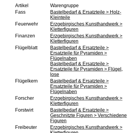
Holz-Kleinteile
Artikel
Warengruppe
Kerzenhalter & Tüllen
Fass
Bastelbedarf & Ersatzteile > Holz-
Kleinteile
Klebstoff
Feuerwehr
Erzgebirgisches Kunsthandwerk >
Laubsäge und Zubehör
Kletterfiguren
Finanzen
Erzgebirgisches Kunsthandwerk >
Laubsägevorlagen
Kletterfiguren
Puppenhaus
Flügelblatt
Bastelbedarf & Ersatzteile >
Ersatzteile für Pyramiden >
Räucherkerzen
Flügelnaben
Schnitzwerkzeuge
Bastelbedarf & Ersatzteile >
Ersatzteile für Pyramiden > Flügel,
Sockelbrettchen & Baumscheiben
lose
Spanschachtel
Flügelkern
Bastelbedarf & Ersatzteile >
Ersatzteile für Pyramiden >
Sperrholz
Flügelnaben
Forscher
Erzgebirgisches Kunsthandwerk >
Spielwerke
Kletterfiguren
Unterbänke für Schwibbogen
Forstwirt
Bastelbedarf & Ersatzteile >
Geschnitzte Figuren > Verschiedene
Verschiedenes
Figuren
Wachskerzen
Freibeuter
Erzgebirgisches Kunsthandwerk >
Kletterfiguren