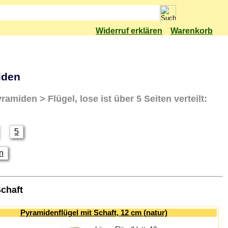
Widerruf erklären
Warenkorb
iden
yramiden > Flügel, lose
ist über 5 Seiten verteilt:
5
en
Schaft
Pyramidenflügel mit Schaft, 12 cm (natur)