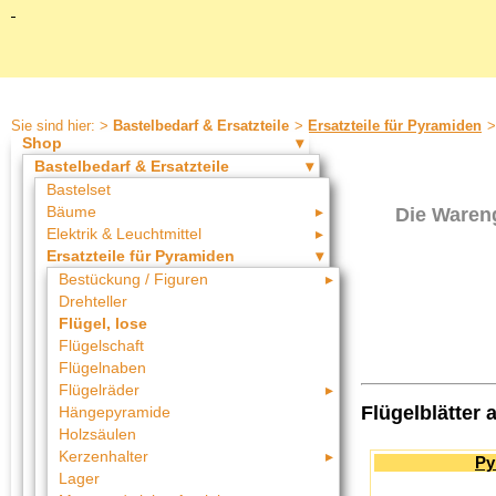
Sie sind hier: >
Bastelbedarf & Ersatzteile
>
Ersatzteile für Pyramiden
Shop
Bastelbedarf & Ersatzteile
Bastelset
Bäume
Die Ware
Elektrik & Leuchtmittel
Ersatzteile für Pyramiden
Bestückung / Figuren
Drehteller
Flügel, lose
Flügelschaft
Flügelnaben
Flügelräder
Flügelblätter 
Hängepyramide
Holzsäulen
Kerzenhalter
Py
Lager