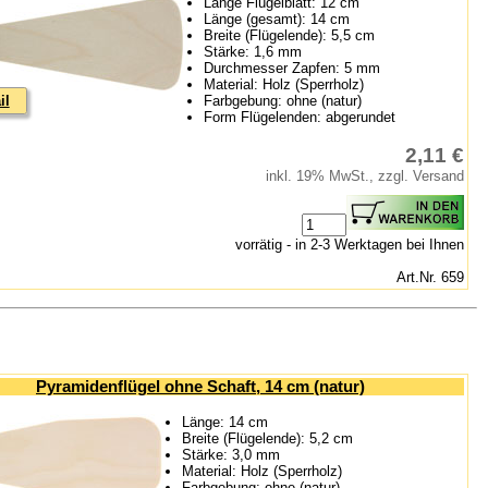
Länge Flügelblatt: 12 cm
Länge (gesamt): 14 cm
Breite (Flügelende): 5,5 cm
Stärke: 1,6 mm
Durchmesser Zapfen: 5 mm
Material: Holz (Sperrholz)
il
Farbgebung: ohne (natur)
Form Flügelenden: abgerundet
2,11 €
inkl. 19% MwSt., zzgl. Versand
vorrätig - in 2-3 Werktagen bei Ihnen
Art.Nr. 659
Pyramidenflügel ohne Schaft, 14 cm (natur)
Länge: 14 cm
Breite (Flügelende): 5,2 cm
Stärke: 3,0 mm
Material: Holz (Sperrholz)
Farbgebung: ohne (natur)