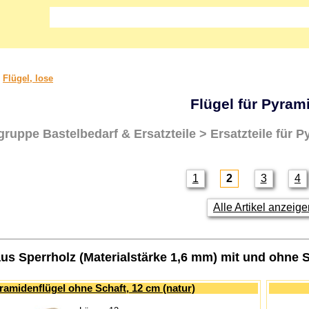
>
Flügel, lose
Flügel für Pyram
ngruppe
Bastelbedarf & Ersatzteile > Ersatzteile für P
1
2
3
4
Alle Artikel anzeig
aus Sperrholz (Materialstärke 1,6 mm) mit und ohne 
ramidenflügel ohne Schaft, 12 cm (natur)