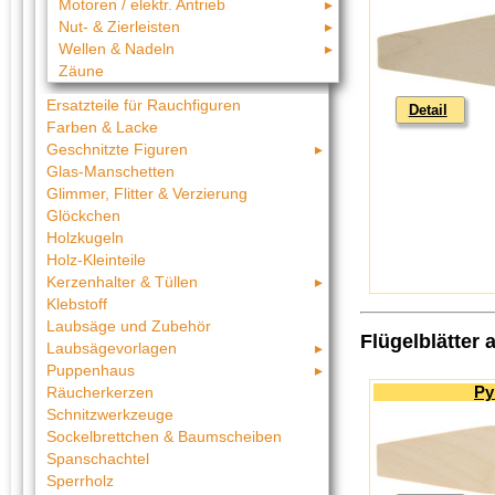
Motoren / elektr. Antrieb
Nut- & Zierleisten
Wellen & Nadeln
Zäune
Ersatzteile für Rauchfiguren
Detail
Farben & Lacke
Geschnitzte Figuren
Glas-Manschetten
Glimmer, Flitter & Verzierung
Glöckchen
Holzkugeln
Holz-Kleinteile
Kerzenhalter & Tüllen
Klebstoff
Laubsäge und Zubehör
Flügelblätter 
Laubsägevorlagen
Puppenhaus
Py
Räucherkerzen
Schnitzwerkzeuge
Sockelbrettchen & Baumscheiben
Spanschachtel
Sperrholz