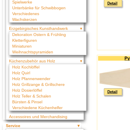
Spielwerke
Detail
Unterbänke für Schwibbogen
Verschiedenes
Wachskerzen
Erzgebirgisches Kunsthandwerk
Dekoration Ostern & Frühling
Kletterfiguren
Miniaturen
Weihnachtspyramiden
Py
Küchenzubehör aus Holz
Holz Kochlöffel
Holz Quirl
Holz Pfannenwender
Holz Grillzange & Grillschere
Holz Dosierlöffel
Detail
Holz Teller & Schalen
Bürsten & Pinsel
Verschiedene Küchenhelfer
Accessoires und Merchandising
Service