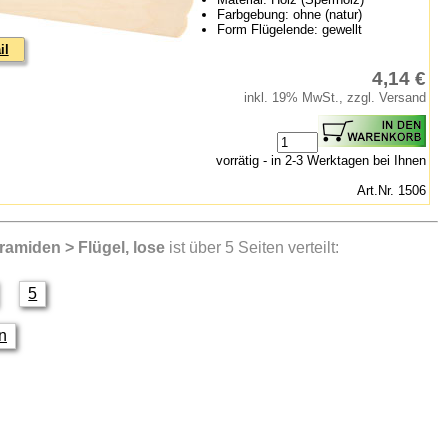
Farbgebung: ohne (natur)
Form Flügelende: gewellt
il
4,14 €
inkl. 19% MwSt., zzgl. Versand
vorrätig - in 2-3 Werktagen bei Ihnen
Art.Nr. 1506
yramiden > Flügel, lose
ist über 5 Seiten verteilt:
5
en