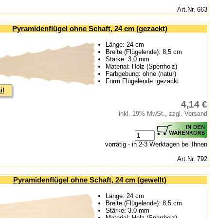
Art.Nr. 663
Pyramidenflügel ohne Schaft, 24 cm (gezackt)
Länge: 24 cm
Breite (Flügelende): 8,5 cm
Stärke: 3,0 mm
Material: Holz (Sperrholz)
Farbgebung: ohne (natur)
Form Flügelende: gezackt
il
4,14 €
inkl. 19% MwSt., zzgl. Versand
vorrätig - in 2-3 Werktagen bei Ihnen
Art.Nr. 792
Pyramidenflügel ohne Schaft, 24 cm (gewellt)
Länge: 24 cm
Breite (Flügelende): 8,5 cm
Stärke: 3,0 mm
Material: Holz (Sperrholz)