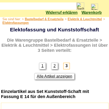
Widerruf erklären
Warenkorb
Shop
Sie sind hier: >
Bastelbedarf & Ersatzteile
>
Elektrik & Leuchtmittel
>
Bastelbedarf & Ersatzteile
Elektrofassungen
Elektofassung und Kunststoffschaft
Bastelset
Bäume
Die Warengruppe
Bastelbedarf & Ersatzteile >
Elektrik & Leuchtmittel
Elektrik & Leuchtmittel > Elektrofassungen
ist über
3 Seiten verteilt:
Adventsstern
Anschlussleitungen
Bauteilsätze Schwibbogen
1
2
3
Elektrofassungen
Alle Artikel anzeigen
Glühlampen & LED Leuchtmittel
Kabel
Einzelartikel aus Set Kunststoff-Schaft mit
LED-Kerzen
Fassung E 14 für den Außenbereich
Lichterketten