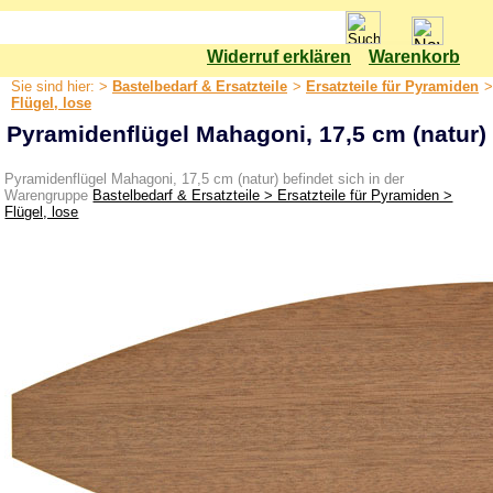
Widerruf erklären
Warenkorb
Shop
Sie sind hier: >
Bastelbedarf & Ersatzteile
>
Ersatzteile für Pyramiden
>
Bastelbedarf & Ersatzteile
Flügel, lose
Pyramidenflügel Mahagoni, 17,5 cm (natur)
Bastelset
Bäume
Pyramidenflügel Mahagoni, 17,5 cm (natur) befindet sich in der
Warengruppe
Bastelbedarf & Ersatzteile > Ersatzteile für Pyramiden >
Elektrik & Leuchtmittel
Flügel, lose
Ersatzteile für Pyramiden
Bestückung / Figuren
Drehteller
Flügel, lose
Flügelschaft
Flügelnaben
Flügelräder
Hängepyramide