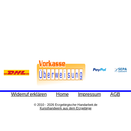
Service
Datenschutz
Montageanleitungen
Newsletter
Warenkorb
Zahlung
Versand
Lieferzeit
AGB
Widerrufsbelehrung
Widerruf erklären
Home
Impressum
AGB
Produktindex
© 2010 - 2026 Erzgebirgische-Handarbeit.de
Suchfunktion
Kunsthandwerk aus dem Erzgebirge
Impressum
Kontakt