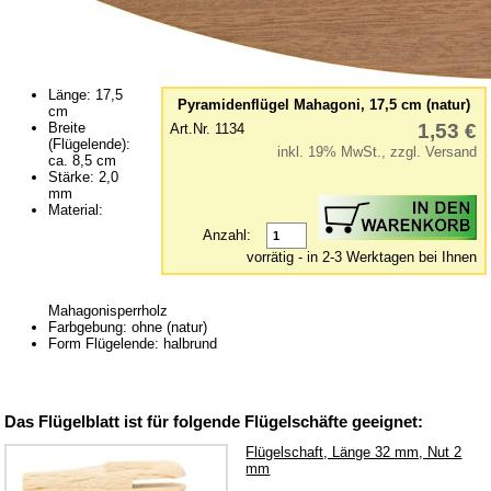
Holzsäulen
Kerzenhalter
Lager
Länge: 17,5
Motoren / elektr. Antrieb
Pyramidenflügel Mahagoni, 17,5 cm (natur)
cm
Breite
1,53 €
Art.Nr. 1134
Nut- & Zierleisten
(Flügelende):
inkl. 19% MwSt., zzgl. Versand
ca. 8,5 cm
Wellen & Nadeln
Stärke: 2,0
mm
Zäune
Material:
Anzahl:
Ersatzteile für Rauchfiguren
vorrätig - in 2-3 Werktagen bei Ihnen
Farben & Lacke
Geschnitzte Figuren
Mahagonisperrholz
Farbgebung: ohne (natur)
Glas-Manschetten
Form Flügelende: halbrund
Glimmer, Flitter & Verzierung
Glöckchen
Das Flügelblatt ist für folgende Flügelschäfte geeignet:
Holzkugeln
Flügelschaft, Länge 32 mm, Nut 2
mm
Holz-Kleinteile