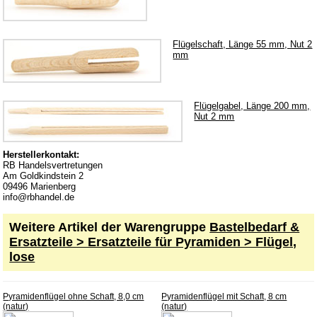
Kerzenhalter & Tüllen
Klebstoff
Flügelschaft, Länge 55 mm, Nut 2
Laubsäge und Zubehör
mm
Laubsägevorlagen
Puppenhaus
Flügelgabel, Länge 200 mm,
Räucherkerzen
Nut 2 mm
Schnitzwerkzeuge
Herstellerkontakt:
Sockelbrettchen & Baumscheiben
RB Handelsvertretungen
Am Goldkindstein 2
Spanschachtel
09496 Marienberg
info@rbhandel.de
Sperrholz
Spielwerke
Weitere Artikel der Warengruppe
Bastelbedarf &
Ersatzteile > Ersatzteile für Pyramiden > Flügel,
Unterbänke für Schwibbogen
lose
Verschiedenes
Wachskerzen
Pyramidenflügel ohne Schaft, 8,0 cm
Pyramidenflügel mit Schaft, 8 cm
(natur)
(natur)
Erzgebirgisches Kunsthandwerk