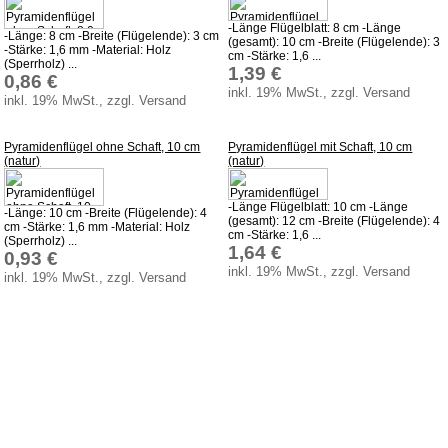
Dekoration Ostern & Frühling
-Länge Flügelblatt: 8 cm -Länge
-Länge: 8 cm -Breite (Flügelende): 3 cm
(gesamt): 10 cm -Breite (Flügelende): 3
-Stärke: 1,6 mm -Material: Holz
cm -Stärke: 1,6 ...
Kletterfiguren
(Sperrholz) ...
1,39 €
0,86 €
Miniaturen
inkl. 19% MwSt., zzgl. Versand
inkl. 19% MwSt., zzgl. Versand
Weihnachtspyramiden
Pyramidenflügel ohne Schaft, 10 cm
Pyramidenflügel mit Schaft, 10 cm
Küchenzubehör aus Holz
(natur)
(natur)
Holz Kochlöffel
-Länge Flügelblatt: 10 cm -Länge
-Länge: 10 cm -Breite (Flügelende): 4
Holz Quirl
(gesamt): 12 cm -Breite (Flügelende): 4
cm -Stärke: 1,6 mm -Material: Holz
cm -Stärke: 1,6 ...
(Sperrholz) ...
1,64 €
Holz Pfannenwender
0,93 €
inkl. 19% MwSt., zzgl. Versand
inkl. 19% MwSt., zzgl. Versand
Holz Grillzange & Grillschere
Holz Dosierlöffel
Holz Teller & Schalen
Bürsten & Pinsel
Verschiedene Küchenhelfer
Accessoires und Merchandising