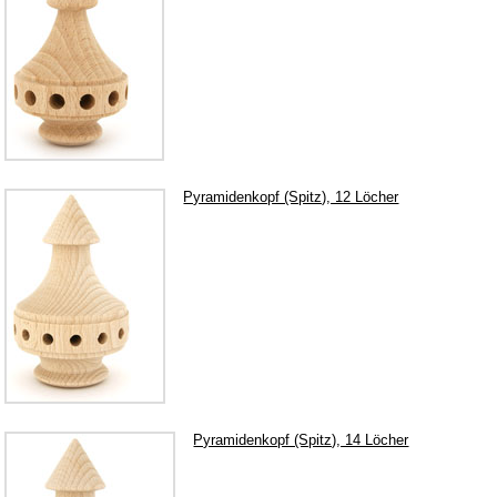
Dekoration Ostern & Frühling
Kletterfiguren
Miniaturen
Weihnachtspyramiden
Küchenzubehör aus Holz
Pyramidenkopf (Spitz), 12 Löcher
Holz Kochlöffel
Holz Quirl
Holz Pfannenwender
Holz Grillzange & Grillschere
Holz Dosierlöffel
Holz Teller & Schalen
Bürsten & Pinsel
Pyramidenkopf (Spitz), 14 Löcher
Verschiedene Küchenhelfer
Accessoires und Merchandising