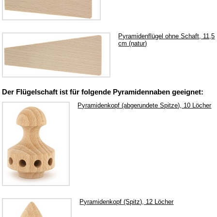
Kerzenhalter & Tüllen
Klebstoff
Laubsäge und Zubehör
Pyramidenflügel ohne Schaft, 11,5
cm (natur)
Laubsägevorlagen
Puppenhaus
Räucherkerzen
Der Flügelschaft ist für folgende Pyramidennaben geeignet:
Schnitzwerkzeuge
Pyramidenkopf (abgerundete Spitze), 10 Löcher
Sockelbrettchen & Baumscheiben
Spanschachtel
Sperrholz
Spielwerke
Unterbänke für Schwibbogen
Verschiedenes
Wachskerzen
Pyramidenkopf (Spitz), 12 Löcher
Erzgebirgisches Kunsthandwerk