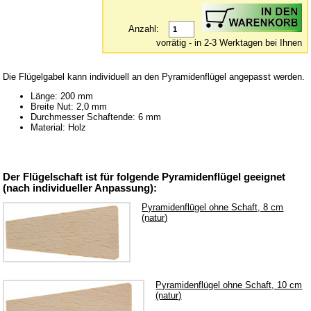
Holzsäulen
Kerzenhalter
Anzahl:
Lager
vorrätig - in 2-3 Werktagen bei Ihnen
Motoren / elektr. Antrieb
Die Flügelgabel kann individuell an den Pyramidenflügel angepasst werden.
Nut- & Zierleisten
Länge: 200 mm
Wellen & Nadeln
Breite Nut: 2,0 mm
Durchmesser Schaftende: 6 mm
Zäune
Material: Holz
Ersatzteile für Rauchfiguren
Farben & Lacke
Der Flügelschaft ist für folgende Pyramidenflügel geeignet
(nach individueller Anpassung):
Geschnitzte Figuren
Pyramidenflügel ohne Schaft, 8 cm
Glas-Manschetten
(natur)
Glimmer, Flitter & Verzierung
Glöckchen
Holzkugeln
Pyramidenflügel ohne Schaft, 10 cm
(natur)
Holz-Kleinteile