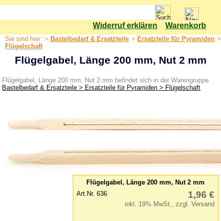
Widerruf erklären
Warenkorb
Shop
Sie sind hier: >
Bastelbedarf & Ersatzteile
>
Ersatzteile für Pyramiden
>
Bastelbedarf & Ersatzteile
Flügelschaft
Flügelgabel, Länge 200 mm, Nut 2 mm
Bastelset
Bäume
Flügelgabel, Länge 200 mm, Nut 2 mm befindet sich in der Warengruppe
Bastelbedarf & Ersatzteile > Ersatzteile für Pyramiden > Flügelschaft
Elektrik & Leuchtmittel
Ersatzteile für Pyramiden
Bestückung / Figuren
Drehteller
Flügel, lose
Flügelschaft
Flügelnaben
Flügelgabel, Länge 200 mm, Nut 2 mm
Flügelräder
1,96 €
Art.Nr. 636
inkl. 19% MwSt., zzgl. Versand
Hängepyramide