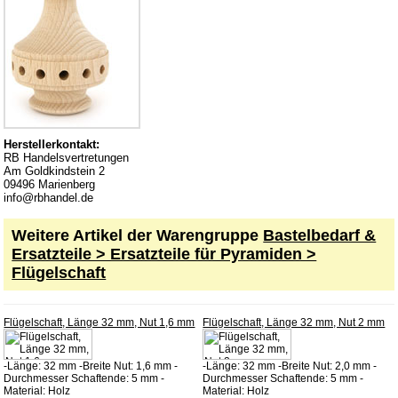
Service
Datenschutz
Montageanleitungen
Newsletter
Warenkorb
Herstellerkontakt:
RB Handelsvertretungen
Zahlung
Am Goldkindstein 2
09496 Marienberg
Versand
info@rbhandel.de
Lieferzeit
Weitere Artikel der Warengruppe
Bastelbedarf &
AGB
Ersatzteile > Ersatzteile für Pyramiden >
Widerrufsbelehrung
Flügelschaft
Produktindex
Flügelschaft, Länge 32 mm, Nut 1,6 mm
Flügelschaft, Länge 32 mm, Nut 2 mm
Suchfunktion
Impressum
-Länge: 32 mm -Breite Nut: 1,6 mm -
-Länge: 32 mm -Breite Nut: 2,0 mm -
Kontakt
Durchmesser Schaftende: 5 mm -
Durchmesser Schaftende: 5 mm -
Material: Holz
Material: Holz