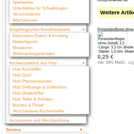
Spielwerke
Unterbänke für Schwibbogen
Weitere Arti
Verschiedenes
Wachskerzen
Erzgebirgisches Kunsthandwerk
Pyramidenflügel ohne S
Dekoration Ostern & Frühling
Kletterfiguren
-Länge: 3,3 cm -Breite
Miniaturen
-Stärke: 1,0 mm -Materi
Weihnachtspyramiden
0,25 €
inkl. 19% MwSt., zzg
Küchenzubehör aus Holz
Holz Kochlöffel
Holz Quirl
Holz Pfannenwender
Holz Grillzange & Grillschere
Holz Dosierlöffel
Holz Teller & Schalen
Bürsten & Pinsel
Verschiedene Küchenhelfer
Accessoires und Merchandising
Service