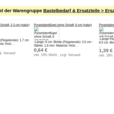
kel der Warengruppe
Bastelbedarf & Ersatzteile > Ersa
chaft, 3,3 cm (natur)
Pyramidenflügel ohne Schaft, 6 cm (natur)
Pyramidenf
-Länge Flü
 (Flügelende): 1,7 cm
-Länge: 6 cm -Breite (Flügelende): 3,5 cm -
8,5 cm -Bre
al: Holz ...
Stärke: 1,6 mm -Material: Holz ...
...
0,64 €
1,39 €
l. Versand
inkl. 19% MwSt., zzgl. Versand
inkl. 19%