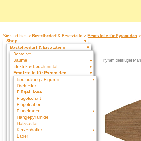
Sie sind hier: >
Bastelbedarf & Ersatzteile
>
Ersatzteile für Pyramiden
Shop
Bastelbedarf & Ersatzteile
Bastelset
Bäume
Pyramidenflügel Maha
Elektrik & Leuchtmittel
Ersatzteile für Pyramiden
Bestückung / Figuren
Drehteller
Flügel, lose
Flügelschaft
Flügelnaben
Flügelräder
Hängepyramide
Holzsäulen
Kerzenhalter
Lager