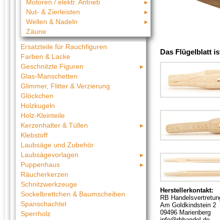
Motoren / elektr. Antrieb
Nut- & Zierleisten
Wellen & Nadeln
Zäune
Ersatzteile für Rauchfiguren
Das Flügelblatt i
Farben & Lacke
Geschnitzte Figuren
Glas-Manschetten
Glimmer, Flitter & Verzierung
Glöckchen
Holzkugeln
Holz-Kleinteile
Kerzenhalter & Tüllen
Klebstoff
Laubsäge und Zubehör
Laubsägevorlagen
Puppenhaus
Räucherkerzen
Schnitzwerkzeuge
Herstellerkontakt:
Sockelbrettchen & Baumscheiben
RB Handelsvertretun
Spanschachtel
Am Goldkindstein 2
09496 Marienberg
Sperrholz
info@rbhandel.de