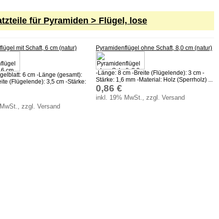
tzteile für Pyramiden > Flügel, lose
lügel mit Schaft, 6 cm (natur)
Pyramidenflügel ohne Schaft, 8,0 cm (natur)
-Länge: 8 cm -Breite (Flügelende): 3 cm -
gelblatt: 6 cm -Länge (gesamt):
Stärke: 1,6 mm -Material: Holz (Sperrholz) ...
ite (Flügelende): 3,5 cm -Stärke:
0,86 €
inkl. 19% MwSt., zzgl. Versand
 MwSt., zzgl. Versand