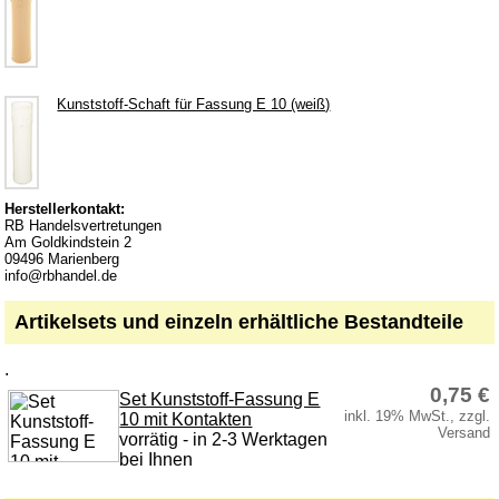
Holz Kochlöffel
Holz Quirl
Holz Pfannenwender
Kunststoff-Schaft für Fassung E 10 (weiß)
Holz Grillzange & Grillschere
Holz Dosierlöffel
Holz Teller & Schalen
Herstellerkontakt:
Bürsten & Pinsel
RB Handelsvertretungen
Am Goldkindstein 2
Verschiedene Küchenhelfer
09496 Marienberg
info@rbhandel.de
Accessoires und Merchandising
Artikelsets und einzeln erhältliche Bestandteile
Service
.
Datenschutz
0,75 €
Set Kunststoff-Fassung E
Montageanleitungen
inkl. 19% MwSt., zzgl.
10 mit Kontakten
Versand
Newsletter
vorrätig - in 2-3 Werktagen
bei Ihnen
Warenkorb