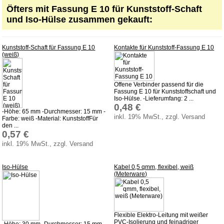
Zahlung
Öfters mit Fassung E 10 für Kunststoff-Schaft
Versand
und Iso-Hülse zusammen gekauft:
Lieferzeit
AGB
Kunststoff-Schaft für Fassung E 10
Kontakte für Kunststoff-Fassung E 10
(weiß)
Widerrufsbelehrung
Produktindex
Offene Verbinder passend für die
Fassung E 10 für Kunststoffschaft und
Suchfunktion
Iso-Hülse. -Lieferumfang: 2 ...
0,48 €
Impressum
-Höhe: 65 mm -Durchmesser: 15 mm -
inkl. 19% MwSt., zzgl. Versand
Farbe: weiß -Material: KunststoffFür
Kontakt
den ...
0,57 €
inkl. 19% MwSt., zzgl. Versand
Iso-Hülse
Kabel 0,5 qmm, flexibel, weiß
(Meterware)
Flexible Elektro-Leitung mit weißer
PVC-Isolierung und feinadriger
-Höhe: 30 mm -Durchmesser: 15 mm -