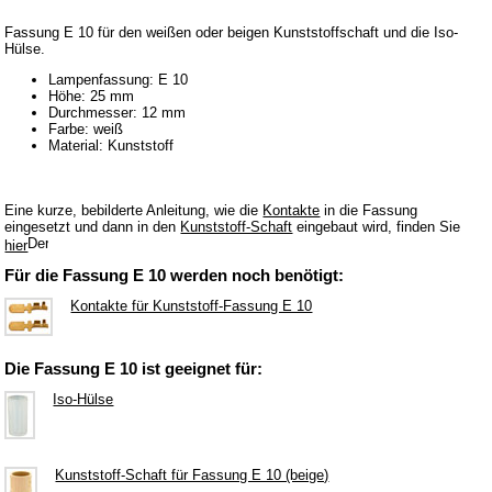
Schnitzwerkzeuge
Fassung E 10 für den weißen oder beigen Kunststoffschaft und die Iso-
Sockelbrettchen & Baumscheiben
Hülse.
Lampenfassung: E 10
Spanschachtel
Höhe: 25 mm
Durchmesser: 12 mm
Sperrholz
Farbe: weiß
Material: Kunststoff
Spielwerke
Unterbänke für Schwibbogen
Eine kurze, bebilderte Anleitung, wie die
Kontakte
in die Fassung
Verschiedenes
eingesetzt und dann in den
Kunststoff-Schaft
eingebaut wird, finden Sie
hier
Wachskerzen
Für die Fassung E 10 werden noch benötigt:
Erzgebirgisches Kunsthandwerk
Kontakte für Kunststoff-Fassung E 10
Dekoration Ostern & Frühling
Kletterfiguren
Die Fassung E 10 ist geeignet für:
Miniaturen
Iso-Hülse
Weihnachtspyramiden
Küchenzubehör aus Holz
Kunststoff-Schaft für Fassung E 10 (beige)