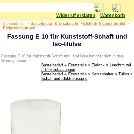
Widerruf erklären
Warenkorb
Shop
Sie sind hier: >
Bastelbedarf & Ersatzteile
>
Elektrik & Leuchtmittel
>
Bastelbedarf & Ersatzteile
Elektrofassungen
Fassung E 10 für Kunststoff-Schaft und
Bastelset
Iso-Hülse
Bäume
Elektrik & Leuchtmittel
Fassung E 10 für Kunststoff-Schaft und Iso-Hülse befindet sich in den
Warengruppen:
Adventsstern
Bastelbedarf & Ersatzteile > Elektrik & Leuchtmittel
> Elektrofassungen
Anschlussleitungen
Bastelbedarf & Ersatzteile > Kerzenhalter & Tüllen >
Schaft und Elektrofassung
Bauteilsätze Schwibbogen
Elektrofassungen
Glühlampen & LED Leuchtmittel
Kabel
LED-Kerzen
Lichterketten