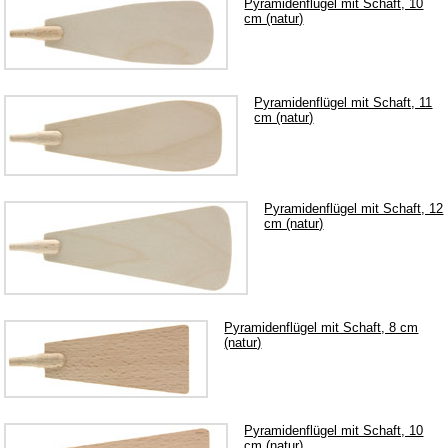
Pyramidenflügel mit Schaft, 10
Kerzenhalter & Tüllen
cm (natur)
Klebstoff
Laubsäge und Zubehör
Pyramidenflügel mit Schaft, 11
Laubsägevorlagen
cm (natur)
Puppenhaus
Räucherkerzen
Schnitzwerkzeuge
Pyramidenflügel mit Schaft, 12
Sockelbrettchen & Baumscheiben
cm (natur)
Spanschachtel
Sperrholz
Spielwerke
Pyramidenflügel mit Schaft, 8 cm
(natur)
Unterbänke für Schwibbogen
Verschiedenes
Wachskerzen
Pyramidenflügel mit Schaft, 10
Erzgebirgisches Kunsthandwerk
cm (natur)