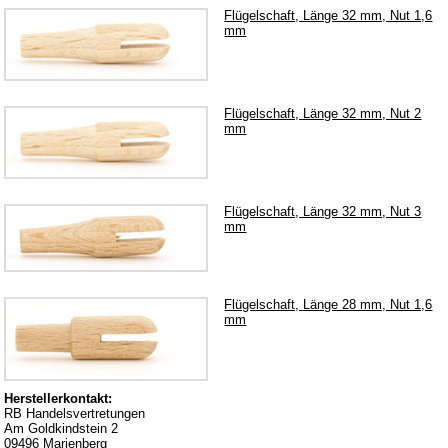
Flügelschaft, Länge 32 mm, Nut 1,6
mm
Service
Datenschutz
Montageanleitungen
Flügelschaft, Länge 32 mm, Nut 2
Newsletter
mm
Warenkorb
Zahlung
Flügelschaft, Länge 32 mm, Nut 3
Versand
mm
Lieferzeit
AGB
Flügelschaft, Länge 28 mm, Nut 1,6
Widerrufsbelehrung
mm
Produktindex
Suchfunktion
Impressum
Herstellerkontakt:
RB Handelsvertretungen
Kontakt
Am Goldkindstein 2
09496 Marienberg