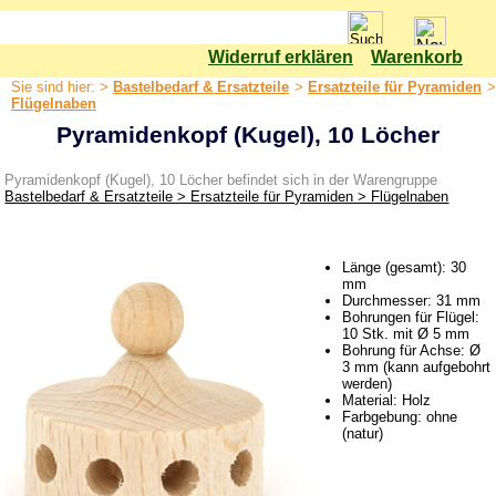
Widerruf erklären
Warenkorb
Shop
Sie sind hier: >
Bastelbedarf & Ersatzteile
>
Ersatzteile für Pyramiden
>
Bastelbedarf & Ersatzteile
Flügelnaben
Pyramidenkopf (Kugel), 10 Löcher
Bastelset
Bäume
Pyramidenkopf (Kugel), 10 Löcher befindet sich in der Warengruppe
Bastelbedarf & Ersatzteile > Ersatzteile für Pyramiden > Flügelnaben
Elektrik & Leuchtmittel
Ersatzteile für Pyramiden
Bestückung / Figuren
Länge (gesamt): 30
mm
Drehteller
Durchmesser: 31 mm
Bohrungen für Flügel:
Flügel, lose
10 Stk. mit Ø 5 mm
Bohrung für Achse: Ø
Flügelschaft
3 mm (kann aufgebohrt
werden)
Flügelnaben
Material: Holz
Farbgebung: ohne
Flügelräder
(natur)
Hängepyramide