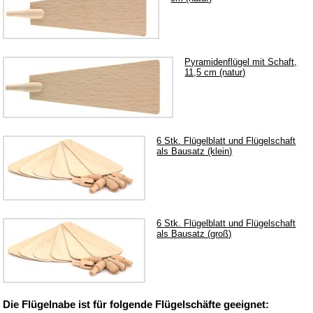
Dekoration Ostern & Frühling
Kletterfiguren
Miniaturen
Pyramidenflügel mit Schaft,
11,5 cm (natur)
Weihnachtspyramiden
Küchenzubehör aus Holz
Holz Kochlöffel
6 Stk. Flügelblatt und Flügelschaft
als Bausatz (klein)
Holz Quirl
Holz Pfannenwender
Holz Grillzange & Grillschere
Holz Dosierlöffel
6 Stk. Flügelblatt und Flügelschaft
als Bausatz (groß)
Holz Teller & Schalen
Bürsten & Pinsel
Verschiedene Küchenhelfer
Die Flügelnabe ist für folgende Flügelschäfte geeignet:
Accessoires und Merchandising