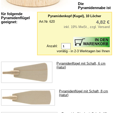
Holzsäulen
Die
Pyramidennabe ist
Kerzenhalter
für folgende
Lager
Pyramidenkopf (Kugel), 10 Löcher
Pyramidenflügel
4,82 €
Art.Nr. 620
geeignet:
Motoren / elektr. Antrieb
inkl. 19% MwSt., zzgl. Versand
Nut- & Zierleisten
Wellen & Nadeln
Zäune
Anzahl:
vorrätig - in 2-3 Werktagen bei Ihnen
Ersatzteile für Rauchfiguren
Farben & Lacke
Pyramidenflügel mit Schaft, 6 cm
(natur)
Geschnitzte Figuren
Glas-Manschetten
Glimmer, Flitter & Verzierung
Pyramidenflügel mit Schaft, 8 cm
Glöckchen
(natur)
Holzkugeln
Holz-Kleinteile