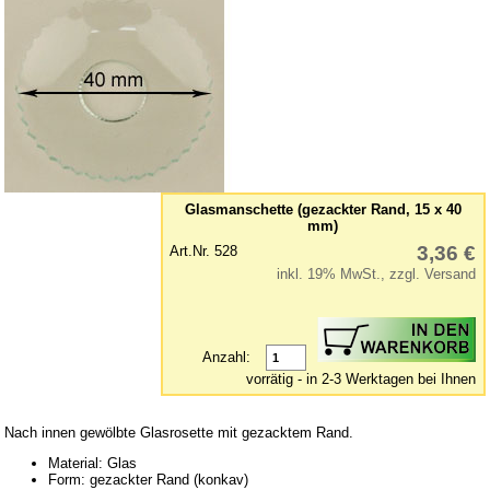
Holz-Kleinteile
Kerzenhalter & Tüllen
Klebstoff
Laubsäge und Zubehör
Laubsägevorlagen
Puppenhaus
Räucherkerzen
Glasmanschette (gezackter Rand, 15 x 40
mm)
Schnitzwerkzeuge
3,36 €
Art.Nr. 528
Sockelbrettchen & Baumscheiben
inkl. 19% MwSt., zzgl. Versand
Spanschachtel
Sperrholz
Anzahl:
Spielwerke
vorrätig - in 2-3 Werktagen bei Ihnen
Unterbänke für Schwibbogen
Verschiedenes
Nach innen gewölbte Glasrosette mit gezacktem Rand.
Wachskerzen
Material: Glas
Form: gezackter Rand (konkav)