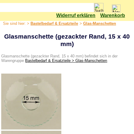
Widerruf erklären
Warenkorb
Shop
Sie sind hier: >
Bastelbedarf & Ersatzteile
>
Glas-Manschetten
Bastelbedarf & Ersatzteile
Glasmanschette (gezackter Rand, 15 x 40
Bastelset
mm)
Bäume
Elektrik & Leuchtmittel
Glasmanschette (gezackter Rand, 15 x 40 mm) befindet sich in der
Warengruppe
Bastelbedarf & Ersatzteile > Glas-Manschetten
Ersatzteile für Pyramiden
Ersatzteile für Rauchfiguren
Farben & Lacke
Geschnitzte Figuren
Glas-Manschetten
Glimmer, Flitter & Verzierung
Glöckchen
Holzkugeln