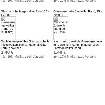
inkl. 19% MwSt., zzgl. Versand
inkl. 19% MwSt., zzgl. Versand
Accessoires und Merchandising
Service
Glasmanschette (gewellter Rand, 20 x
Glasmanschette (gewellter Rand, 25 x
50 mm)
70 mm)
Datenschutz
Montageanleitungen
Newsletter
Warenkorb
Nach innen gewölbte Glasmanschette
Nach innen gewölbte Glasmanschette
mit gewelltem Rand. -Material: Glas -
mit gewelltem Rand. -Material: Glas -
Zahlung
Form: gewellter ...
Form: gewellter Rand ...
1,40 €
1,48 €
Versand
inkl. 19% MwSt., zzgl. Versand
inkl. 19% MwSt., zzgl. Versand
Lieferzeit
AGB
Widerrufsbelehrung
Produktindex
Suchfunktion
Impressum
Kontakt