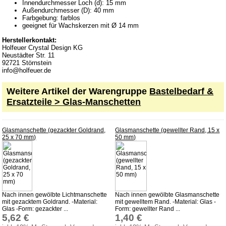
Innendurchmesser Loch (d): 15 mm
Erzgebirgisches Kunsthandwerk
Außendurchmesser (D): 40 mm
Farbgebung: farblos
Dekoration Ostern & Frühling
geeignet für Wachskerzen mit Ø 14 mm
Kletterfiguren
Herstellerkontakt:
Holfeuer Crystal Design KG
Miniaturen
Neustädter Str. 11
92721 Störnstein
Weihnachtspyramiden
info@holfeuer.de
Küchenzubehör aus Holz
Weitere Artikel der Warengruppe
Bastelbedarf &
Ersatzteile > Glas-Manschetten
Holz Kochlöffel
Holz Quirl
Glasmanschette (gezackter Goldrand,
Glasmanschette (gewellter Rand, 15 x
Holz Pfannenwender
25 x 70 mm)
50 mm)
Holz Grillzange & Grillschere
Holz Dosierlöffel
Holz Teller & Schalen
Bürsten & Pinsel
Nach innen gewölbte Lichtmanschette
Nach innen gewölbte Glasmanschette
mit gezacktem Goldrand. -Material:
mit gewelltem Rand. -Material: Glas -
Glas -Form: gezackter ...
Form: gewellter Rand ...
Verschiedene Küchenhelfer
5,62 €
1,40 €