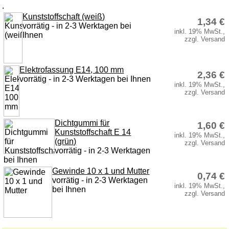
Holz Kochlöffel
.
Kunststoffschaft (weiß)
Holz Quirl
1,34 €
vorrätig - in 2-3 Werktagen bei
inkl. 19% MwSt.,
Ihnen
Holz Pfannenwender
zzgl. Versand
Holz Grillzange & Grillschere
Holz Dosierlöffel
Elektrofassung E14, 100 mm
2,36 €
vorrätig - in 2-3 Werktagen bei Ihnen
Holz Teller & Schalen
inkl. 19% MwSt.,
zzgl. Versand
Bürsten & Pinsel
Verschiedene Küchenhelfer
Dichtgummi für
1,60 €
Kunststoffschaft E 14
Accessoires und Merchandising
inkl. 19% MwSt.,
(grün)
zzgl. Versand
vorrätig - in 2-3 Werktagen
Service
bei Ihnen
Datenschutz
Gewinde 10 x 1 und Mutter
0,74 €
vorrätig - in 2-3 Werktagen
Montageanleitungen
inkl. 19% MwSt.,
bei Ihnen
zzgl. Versand
Newsletter
Warenkorb