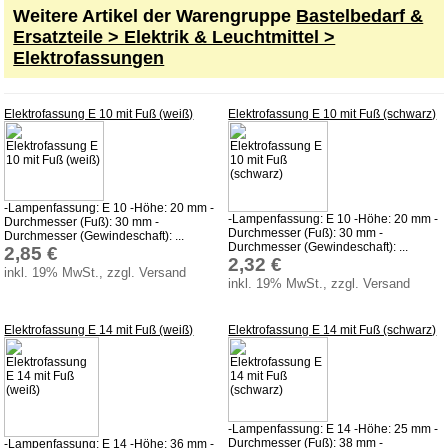
Zahlung
Weitere Artikel der Warengruppe
Bastelbedarf &
Versand
Ersatzteile > Elektrik & Leuchtmittel >
Elektrofassungen
Lieferzeit
AGB
Elektrofassung E 10 mit Fuß (weiß)
Elektrofassung E 10 mit Fuß (schwarz)
Widerrufsbelehrung
Produktindex
Suchfunktion
-Lampenfassung: E 10 -Höhe: 20 mm -
Impressum
-Lampenfassung: E 10 -Höhe: 20 mm -
Durchmesser (Fuß): 30 mm -
Durchmesser (Fuß): 30 mm -
Durchmesser (Gewindeschaft): ...
Kontakt
Durchmesser (Gewindeschaft): ...
2,85 €
2,32 €
inkl. 19% MwSt., zzgl. Versand
inkl. 19% MwSt., zzgl. Versand
Elektrofassung E 14 mit Fuß (weiß)
Elektrofassung E 14 mit Fuß (schwarz)
-Lampenfassung: E 14 -Höhe: 25 mm -
Durchmesser (Fuß): 38 mm -
-Lampenfassung: E 14 -Höhe: 36 mm -