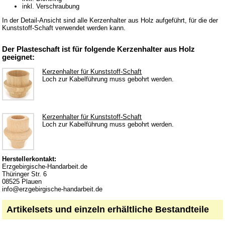
inkl. Verschraubung
Schnitzwerkzeuge
In der Detail-Ansicht sind alle Kerzenhalter aus Holz aufgeführt, für die der
Sockelbrettchen & Baumscheiben
Kunststoff-Schaft verwendet werden kann.
Spanschachtel
Der Plasteschaft ist für folgende Kerzenhalter aus Holz
Sperrholz
geeignet:
Spielwerke
Kerzenhalter für Kunststoff-Schaft
Loch zur Kabelführung muss gebohrt werden.
Unterbänke für Schwibbogen
Verschiedenes
Wachskerzen
Kerzenhalter für Kunststoff-Schaft
Loch zur Kabelführung muss gebohrt werden.
Erzgebirgisches Kunsthandwerk
Dekoration Ostern & Frühling
Herstellerkontakt:
Kletterfiguren
Erzgebirgische-Handarbeit.de
Thüringer Str. 6
Miniaturen
08525 Plauen
info@erzgebirgische-handarbeit.de
Weihnachtspyramiden
Artikelsets und einzeln erhältliche Bestandteile
Küchenzubehör aus Holz