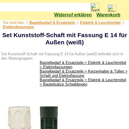
Widerruf erklären
Warenkorb
Shop
Sie sind hier: >
Bastelbedarf & Ersatzteile
>
Elektrik & Leuchtmittel
>
Bastelbedarf & Ersatzteile
Elektrofassungen
Set Kunststoff-Schaft mit Fassung E 14 für
Bastelset
Außen (weiß)
Bäume
Elektrik & Leuchtmittel
Set Kunststoff-Schaft mit Fassung E 14 für Außen (weiß) befindet sich in
den Warengruppen:
Adventsstern
Bastelbedarf & Ersatzteile > Elektrik & Leuchtmittel
> Elektrofassungen
Anschlussleitungen
Bastelbedarf & Ersatzteile > Kerzenhalter & Tüllen >
Schaft und Elektrofassung
Bauteilsätze Schwibbogen
Bastelbedarf & Ersatzteile > Elektrik & Leuchtmittel
> Bauteilsätze Schwibbogen
Elektrofassungen
Glühlampen & LED Leuchtmittel
Kabel
LED-Kerzen
Lichterketten