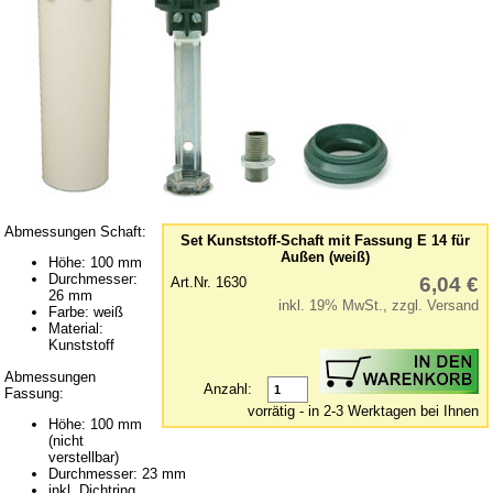
Ersatzteile für Pyramiden
Ersatzteile für Rauchfiguren
Farben & Lacke
Geschnitzte Figuren
Glas-Manschetten
Glimmer, Flitter & Verzierung
Glöckchen
Abmessungen Schaft:
Set Kunststoff-Schaft mit Fassung E 14 für
Holzkugeln
Außen (weiß)
Höhe: 100 mm
Holz-Kleinteile
Durchmesser:
6,04 €
Art.Nr. 1630
26 mm
inkl. 19% MwSt., zzgl. Versand
Kerzenhalter & Tüllen
Farbe: weiß
Material:
Klebstoff
Kunststoff
Laubsäge und Zubehör
Abmessungen
Anzahl:
Fassung:
Laubsägevorlagen
vorrätig - in 2-3 Werktagen bei Ihnen
Höhe: 100 mm
(nicht
Puppenhaus
verstellbar)
Durchmesser: 23 mm
Räucherkerzen
inkl. Dichtring