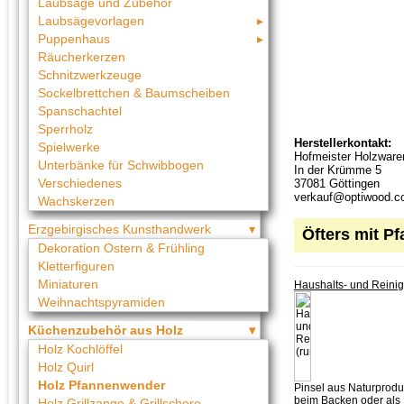
Laubsäge und Zubehör
Laubsägevorlagen
Puppenhaus
Räucherkerzen
Schnitzwerkzeuge
Sockelbrettchen & Baumscheiben
Spanschachtel
Sperrholz
Herstellerkontakt:
Spielwerke
Hofmeister Holzwar
Unterbänke für Schwibbogen
In der Krümme 5
Verschiedenes
37081 Göttingen
verkauf@optiwood.
Wachskerzen
Erzgebirgisches Kunsthandwerk
Öfters mit 
Dekoration Ostern & Frühling
Kletterfiguren
Miniaturen
Haushalts- und Reinig
Weihnachtspyramiden
Küchenzubehör aus Holz
Holz Kochlöffel
Holz Quirl
Holz Pfannenwender
Pinsel aus Naturprod
beim Backen oder als 
Holz Grillzange & Grillschere