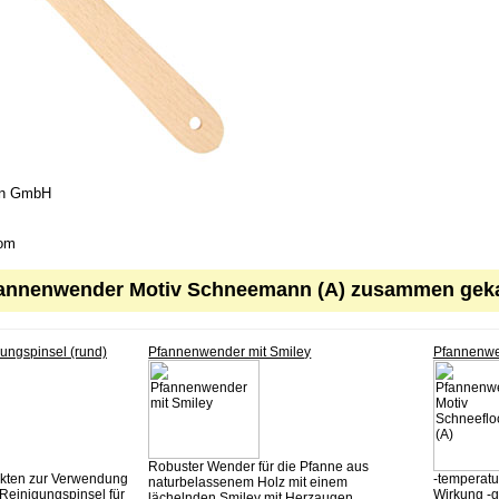
en GmbH
com
Pfannenwender Motiv Schneemann (A) zusammen geka
ungspinsel (rund)
Pfannenwender mit Smiley
Pfannenwe
Robuster Wender für die Pfanne aus
ukten zur Verwendung
-temperatu
naturbelassenem Holz mit einem
Reinigungspinsel für
Wirkung -g
lächelnden Smiley mit Herzaugen. ...