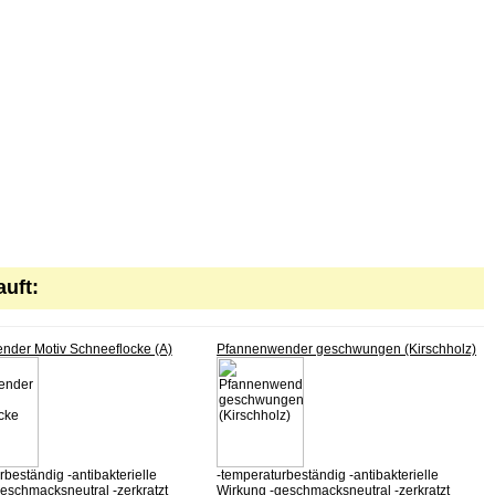
uft:
nder Motiv Schneeflocke (A)
Pfannenwender geschwungen (Kirschholz)
rbeständig -antibakterielle
-temperaturbeständig -antibakterielle
eschmacksneutral -zerkratzt
Wirkung -geschmacksneutral -zerkratzt