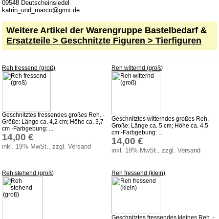
09548 Deutscheinsiedel
Spielwerke
katrin_und_marco@gmx.de
Unterbänke für Schwibbogen
Weitere Artikel der Warengruppe
Bastelbedarf &
Verschiedenes
Ersatzteile > Geschnitzte Figuren > Tierfiguren
Wachskerzen
Reh fressend (groß)
Reh witternd (groß)
Erzgebirgisches Kunsthandwerk
Dekoration Ostern & Frühling
Kletterfiguren
Miniaturen
Geschnitztes fressendes großes Reh. -
Geschnitztes witterndes großes Reh. -
Größe: Länge ca. 4,2 cm; Höhe ca. 3,7
Größe: Länge ca. 5 cm; Höhe ca. 4,5
cm -Farbgebung: ...
Weihnachtspyramiden
cm -Farbgebung: ...
14,00 €
14,00 €
inkl. 19% MwSt., zzgl. Versand
Küchenzubehör aus Holz
inkl. 19% MwSt., zzgl. Versand
Holz Kochlöffel
Reh stehend (groß)
Reh fressend (klein)
Holz Quirl
Holz Pfannenwender
Holz Grillzange & Grillschere
Geschnitztes fressendes kleines Reh. -