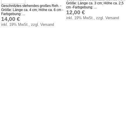
Holz Dosierlöffel
Größe: Länge ca. 3 cm; Höhe ca. 2,5
Geschnitztes stehendes großes Reh. -
cm -Farbgebung: ...
Größe: Länge ca. 4 cm; Höhe ca. 6 cm -
Holz Teller & Schalen
12,00 €
Farbgebung: ...
inkl. 19% MwSt., zzgl. Versand
14,00 €
Bürsten & Pinsel
inkl. 19% MwSt., zzgl. Versand
Verschiedene Küchenhelfer
Accessoires und Merchandising
Service
Datenschutz
Montageanleitungen
Newsletter
Warenkorb
Zahlung
Versand
Lieferzeit
AGB