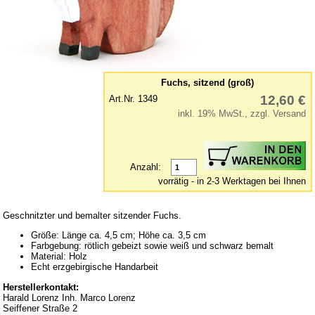
Glas-Manschetten
Glimmer, Flitter & Verzierung
Glöckchen
Holzkugeln
Fuchs, sitzend (groß)
Holz-Kleinteile
12,60 €
Art.Nr. 1349
Kerzenhalter & Tüllen
inkl. 19% MwSt., zzgl. Versand
Klebstoff
Laubsäge und Zubehör
Anzahl:
Laubsägevorlagen
vorrätig - in 2-3 Werktagen bei Ihnen
Puppenhaus
Geschnitzter und bemalter sitzender Fuchs.
Räucherkerzen
Größe: Länge ca. 4,5 cm; Höhe ca. 3,5 cm
Schnitzwerkzeuge
Farbgebung: rötlich gebeizt sowie weiß und schwarz bemalt
Material: Holz
Sockelbrettchen & Baumscheiben
Echt erzgebirgische Handarbeit
Spanschachtel
Herstellerkontakt:
Harald Lorenz Inh. Marco Lorenz
Sperrholz
Seiffener Straße 2