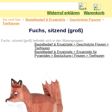
Widerruf erklären
Warenkorb
Shop
Sie sind hier: >
Bastelbedarf & Ersatzteile
>
Geschnitzte Figuren
>
Bastelbedarf & Ersatzteile
Tierfiguren
Bastelset
Fuchs, sitzend (groß)
Bäume
Fuchs, sitzend (groß) befindet sich in den Warengruppen:
Elektrik & Leuchtmittel
Bastelbedarf & Ersatzteile > Geschnitzte Figuren >
Tierfiguren
Ersatzteile für Pyramiden
Bastelbedarf & Ersatzteile > Ersatzteile für
Pyramiden > Bestückung / Figuren > Tierfiguren
Ersatzteile für Rauchfiguren
Farben & Lacke
Geschnitzte Figuren
Bergmänner
Christliche Figuren
Tierfiguren
Verschiedene Figuren