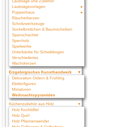
Laubsäge und Zubehör
Laubsägevorlagen
Puppenhaus
Räucherkerzen
Schnitzwerkzeuge
Sockelbrettchen & Baumscheiben
Spanschachtel
Sperrholz
Spielwerke
Unterbänke für Schwibbogen
Verschiedenes
Wachskerzen
Erzgebirgisches Kunsthandwerk
Dekoration Ostern & Frühling
Kletterfiguren
Miniaturen
Weihnachtspyramiden
Küchenzubehör aus Holz
Holz Kochlöffel
Holz Quirl
Holz Pfannenwender
Holz Grillzange & Grillschere